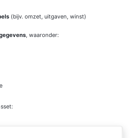
bels
(bijv. omzet, uitgaven, winst)
 gegevens
, waaronder:
e
sset: