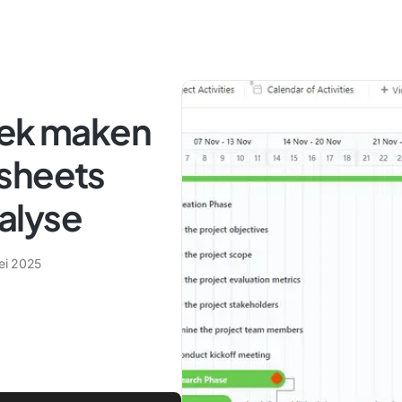
iek maken
sheets
alyse
ei 2025