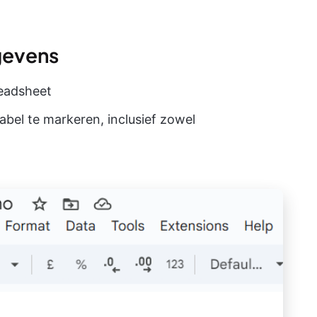
gevens
eadsheet
bel te markeren, inclusief zowel