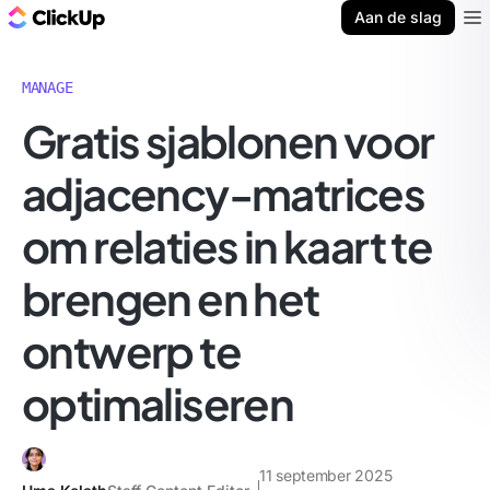
ClickUp Blog
Aan de slag
Ope
MANAGE
Gratis sjablonen voor
adjacency-matrices
om relaties in kaart te
brengen en het
ontwerp te
optimaliseren
11 september 2025