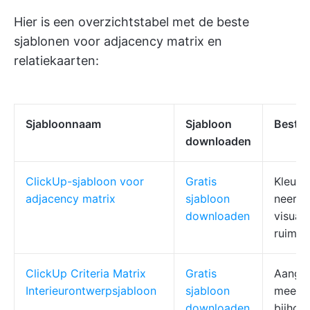
Hier is een overzichtstabel met de beste
sjablonen voor adjacency matrix en
relatiekaarten:
Sjabloonnaam
Sjabloon
Beste 
downloaden
ClickUp-sjabloon voor
Gratis
Kleur, 
adjacency matrix
sjabloon
neerze
downloaden
visuali
ruimtel
ClickUp Criteria Matrix
Gratis
Aangep
Interieurontwerpsjabloon
sjabloon
meerde
downloaden
bijhou