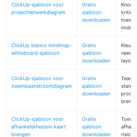
ClickUp-sjabloon voor
Gratis
Knoopp
projectnetwerkdiagram
sjabloon
kritiek
downloaden
toewij
middel
ClickUp blanco mindmap-
Gratis
Kleur, 
whiteboard-sjabloon
sjabloon
neerze
downloaden
layout
ClickUp-sjabloon voor
Gratis
Team l
zwembaanstroomdiagram
sjabloon
standa
downloaden
proces
breng
ClickUp-sjabloon voor
Gratis
Toewij
afhankelijkheidsin kaart
sjabloon
afhank
brengen
downloaden
risico