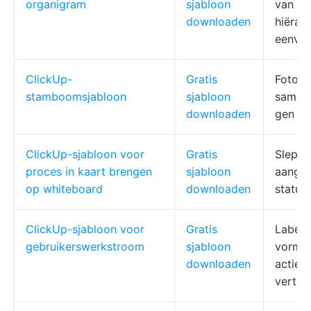
organigram
sjabloon
van rol
downloaden
hiërarc
eenvou
ClickUp-
Gratis
Foto's,
stamboomsjabloon
sjabloon
samenw
downloaden
gen
ClickUp-sjabloon voor
Gratis
Slepen
proces in kaart brengen
sjabloon
aangep
op whiteboard
downloaden
status
ClickUp-sjabloon voor
Gratis
Labeld
gebruikerswerkstroom
sjabloon
vorme
downloaden
acties/
vertak