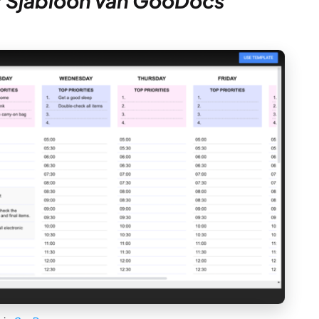
er Sjabloon van GooDocs