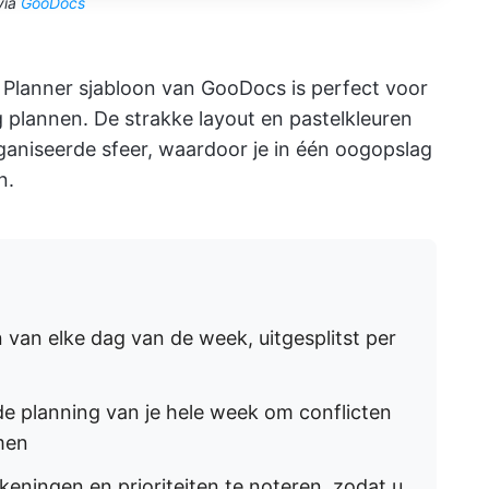
via
GooDocs
 Planner sjabloon van GooDocs is perfect voor
 plannen. De strakke layout en pastelkleuren
aniseerde sfeer, waardoor je in één oogopslag
n.
 van elke dag van de week, uitgesplitst per
de planning van je hele week om conflicten
men
eningen en prioriteiten te noteren, zodat u