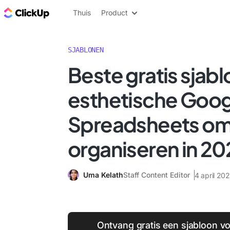
ClickUp Blog
Thuis
Product
SJABLONEN
Beste gratis sjab
esthetische Goog
Spreadsheets om in
organiseren in 20
Uma Kelath
Staff Content Editor
4 april 20
Ontvang gratis een sjabloon vo