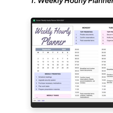
1. Weekly Hourly Plann