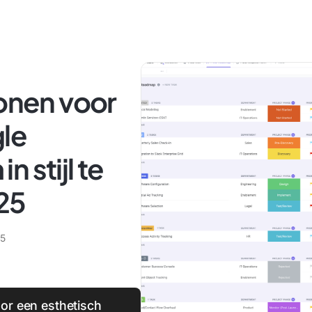
lonen voor
le
 stijl te
25
25
or een esthetisch