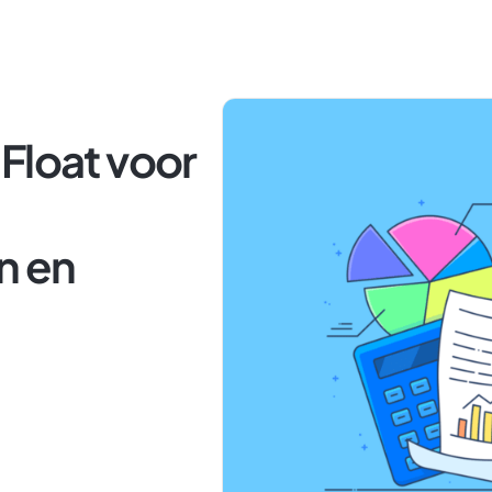
Float voor
n en