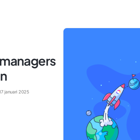
r managers
en
17 januari 2025