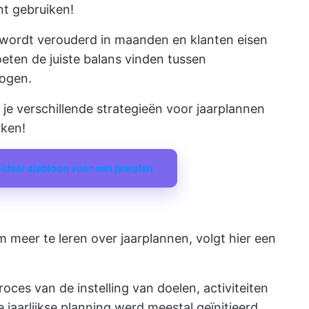
nt gebruiken!
e wordt verouderd in maanden en klanten eisen
ten de juiste balans vinden tussen
ogen.
e verschillende strategieën voor jaarplannen
iken!
klaar sjabloon voor een jaarplan
 meer te leren over jaarplannen, volgt hier een
oces van de instelling van doelen, activiteiten
jaarlijkse planning werd meestal geïnitieerd