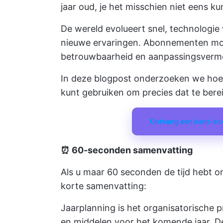
jaar oud, je het misschien niet eens ku
De wereld evolueert snel, technologi
nieuwe ervaringen. Abonnementen moe
betrouwbaarheid en aanpassingsverm
In deze blogpost onderzoeken we hoe j
kunt gebruiken om precies dat te bere
Ontvang een kant-en-
⏰ 60-seconden samenvatting
Als u maar 60 seconden de tijd hebt om
korte samenvatting:
Jaarplanning is het organisatorische pr
en middelen voor het komende jaar. De 