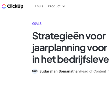
ClickUp Blog
Thuis
Product
GOALS
Strategieën voor
jaarplanning voo
in het bedrijfslev
Sudarshan Somanathan
Head of Content