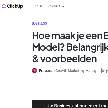
ClickUp Blog
Thuis
Product
BUSINESS
Hoe maak je een 
Model? Belangrij
& voorbeelden
Praburam
Growth Marketing Manager
18 j
Uw Business-abonnement mak