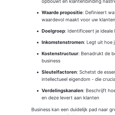
opbouwt en klantenbinding nastr
Waarde propositie
: Definieert wa
waardevol maakt voor uw klante
Doelgroep
: Identificeert je idea
Inkomstenstromen
: Legt uit hoe
Kostenstructuur
: Benadrukt de b
business
Sleutelfactoren
: Schetst de essen
intellectueel eigendom - die cruci
Verdelingskanalen
: Beschrijft h
en deze levert aan klanten
Business kan een duidelijk pad naar g