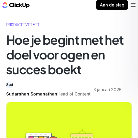
ClickUp Blog
Aan de slag
Ope
PRODUCTIVITEIT
Hoe je begint met het
doel voor ogen en
succes boekt
3 januari 2025
Sudarshan Somanathan
Head of Content