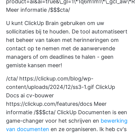
product=ai&ai=true&\_gl=1\*1q6m1m1\*\_g
Meer informatie /$$$cta/
U kunt ClickUp Brain gebruiken om uw
sollicitaties bij te houden. De tool automatiseert
het beheer van taken met herinneringen om
contact op te nemen met de aanwervende
managers of om deadlines te halen - geen
gemiste kansen meer!
/cta/
https://clickup.com/blog/wp-
content/uploads/2024/12/ss3-1.gif
ClickUp
Docs ai cv-bouwer
https://clickup.com/features/docs
Meer
informatie /$$$cta/
ClickUp Documenten
is een
game-changer voor het schrijven en
bewerking
van documenten
en ze organiseren. Ik heb cv's