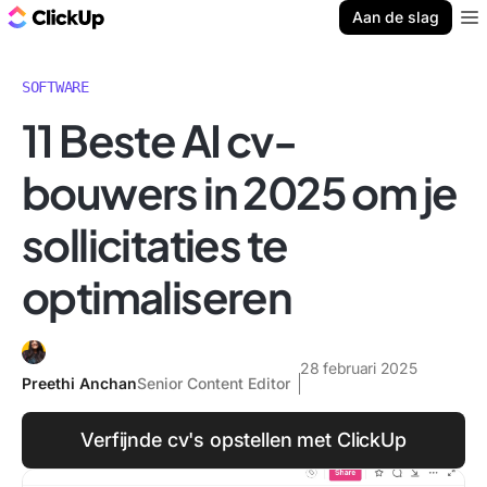
ClickUp Blog
Aan de slag
Ope
SOFTWARE
11 Beste AI cv-
bouwers in 2025 om je
sollicitaties te
optimaliseren
28 februari 2025
Preethi Anchan
Senior Content Editor
Verfijnde cv's opstellen met ClickUp