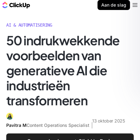
ClickUp Blog
Aan de slag
Ope
AI & AUTOMATISERING
50 indrukwekkende
voorbeelden van
generatieve AI die
industrieën
transformeren
13 oktober 2025
Pavitra M
Content Operations Specialist