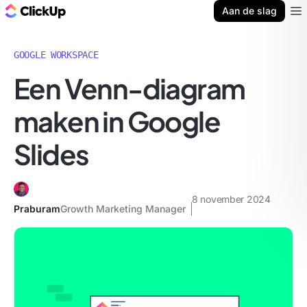
ClickUp Blog
Aan de slag
Ope
GOOGLE WORKSPACE
Een Venn-diagram
maken in Google
Slides
8 november 2024
Praburam
Growth Marketing Manager