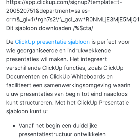
https://app.clickup.com/signup?template=t-
200520751&department=sales-
crm&_gl=1\*rgh7s2\*\_gcl_aw*R0NMLjE3MjE
Dit sjabloon downloaden /%$cta/
De
ClickUp presentatie sjabloon
is perfect voor
wie georganiseerde en indrukwekkende
presentaties wil maken. Het integreert
verschillende ClickUp functies, zoals
ClickUp
Documenten
en
ClickUp Whiteboards
en
faciliteert een samenwerkingsomgeving waarin
u uw presentaties van begin tot eind naadloos
kunt structureren. Met het ClickUp Presentatie
sjabloon kunt u:
Vanaf het begin een duidelijke
presentatiestructuur ontwikkelen