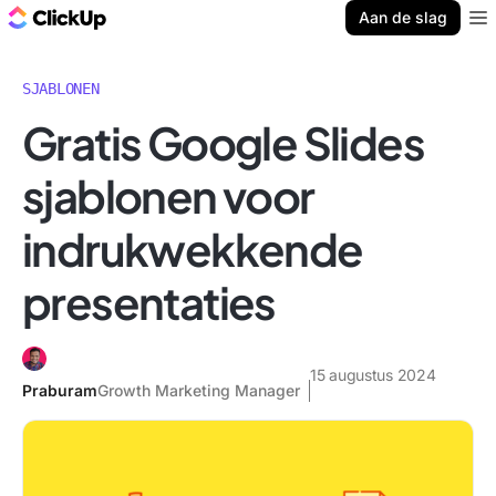
ClickUp Blog
Aan de slag
Ope
SJABLONEN
Gratis Google Slides
sjablonen voor
indrukwekkende
presentaties
15 augustus 2024
Praburam
Growth Marketing Manager