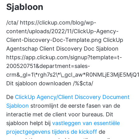
Sjabloon
/cta/
https://clickup.com/blog/wp-
content/uploads/2022/11/ClickUp-Agency-
Client-Discovery-Doc-Template.png
ClickUp
Agentschap Client Discovery Doc Sjabloon
https://app.clickup.com/signup?template=t-
200520751&department=sales-
crm&_gl=1\*rgh7s2\*\_gcl_aw*R0NMLjE3MjE
Dit sjabloon downloaden /%$cta/
De
ClickUp Agency/Client Discovery Document
Sjabloon
stroomlijnt de eerste fasen van de
interactie met de client voor bureaus. Dit
sjabloon helpt bij
vastleggen van essentiële
projectgegevens tijdens de kickoff
de