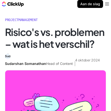
ClickUp Blog
Aan de slag
Ope
PROJECTMANAGEMENT
Risico's vs. problemen
– wat is het verschil?
4 oktober 2024
Sudarshan Somanathan
Head of Content