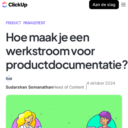
ClickUp Blog
Aan de slag
Ope
PRODUCT MANAGEMENT
Hoe maak je een
werkstroom voor
productdocumentatie?
4 oktober 2024
Sudarshan Somanathan
Head of Content