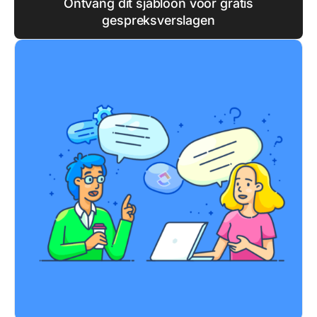
Ontvang dit sjabloon voor gratis
gespreksverslagen