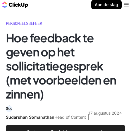
ClickUp Blog
Aan de slag
Ope
PERSONEELSBEHEER
Hoe feedback te
geven op het
sollicitatiegesprek
(met voorbeelden en
zinnen)
17 augustus 2024
Sudarshan Somanathan
Head of Content