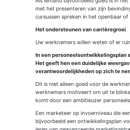
Als iemand bijvoorbeeld goed is in he
met het presenteren van zijn bevindin
cursussen spreken in het openbaar of 
Het ondersteunen van carrièregroei
Uw werknemers willen weten of er ruim
In een personeelsontwikkelingsplan 
Het geeft hen een duidelijke weerga
verantwoordelijkheden op zich te nem
Dit is niet alleen goed voor de werkne
werknemers motiveert om uit te blinken
komt door een ambitieuzer personeels
Een marketeer op invoerniveau die e
bijvoorbeeld een ontwikkelingsplan vo
leren van geavanceerde marketingstr