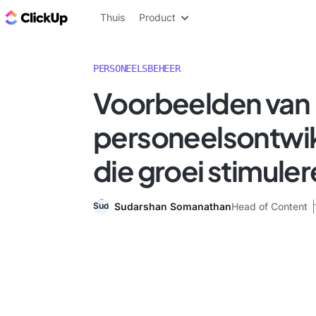
ClickUp Blog
Thuis
Product
PERSONEELSBEHEER
Voorbeelden van
personeelsontwi
die groei stimule
Sudarshan Somanathan
Head of Content