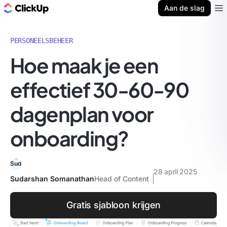
ClickUp Blog
Aan de slag
Ope
PERSONEELSBEHEER
Hoe maak je een
effectief 30-60-90
dagenplan voor
onboarding?
28 april 2025
Sudarshan Somanathan
Head of Content
Gratis sjabloon krijgen