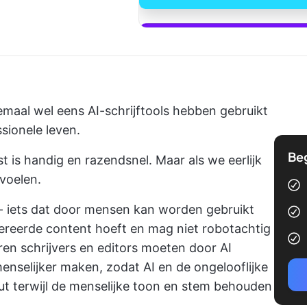
Begin met Cl
lemaal wel eens AI-schrijftools hebben gebruikt
sionele leven.
Be
 is handig en razendsnel. Maar als we eerlijk
nvoelen.
l - iets dat door mensen kan worden gebruikt
nereerde content hoeft en mag niet robotachtig
n schrijvers en editors moeten door AI
nselijker maken, zodat AI en de ongelooflijke
t terwijl de menselijke toon en stem behouden