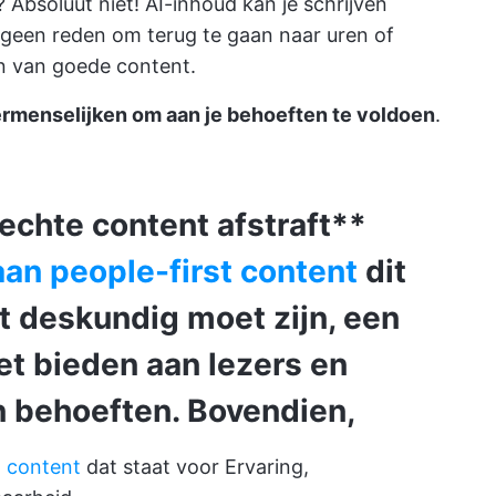
Absoluut niet! AI-inhoud kan je schrijven
s geen reden om terug te gaan naar uren of
en van goede content.
ermenselijken om aan je behoeften te voldoen
.
echte content afstraft**
an people-first content
dit
t deskundig moet zijn, een
et bieden aan lezers en
n behoeften. Bovendien,
T content
dat staat voor Ervaring,