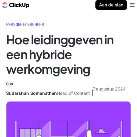
ClickUp Blog
Aan de slag
Ope
PERSONEELSBEHEER
Hoe leidinggeven in
een hybride
werkomgeving
7 augustus 2024
Sudarshan Somanathan
Head of Content