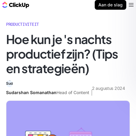
ClickUp Blog
Aan de slag
Ope
PRODUCTIVITEIT
Hoe kun je 's nachts
productief zijn? (Tips
en strategieën)
2 augustus 2024
Sudarshan Somanathan
Head of Content