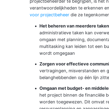
projectbeheerder te begrijpen, is het 
verantwoordelijkheden te erkennen en
voor projectbeheer
die ze tegenkomen
Het beheren van meerdere taken
administratieve taken kan overwe
omgaan met planning, documentat
multitasking kan leiden tot een bu
wordt omgegaan
Zorgen voor effectieve communi
vertragingen, misverstanden en g
belanghebbenden op één lijn zitte
Omgaan met budget- en middele
het project binnen de financiële b
worden toegewezen. Dit omvat r
resourceplanning en aanpassingen