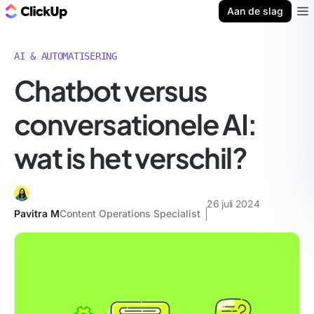
ClickUp Blog
Aan de slag
Ope
AI & AUTOMATISERING
Chatbot versus
conversationele AI:
wat is het verschil?
26 juli 2024
Pavitra M
Content Operations Specialist