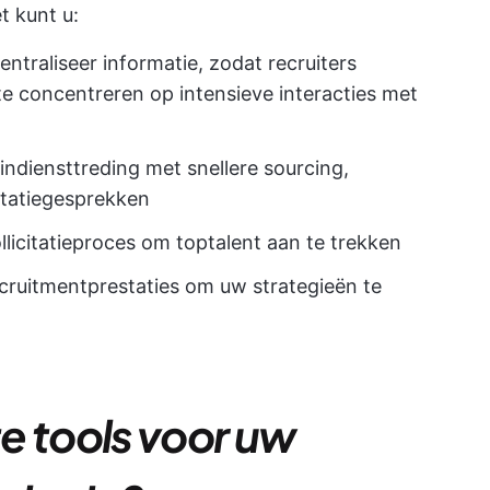
t kunt u:
ntraliseer informatie, zodat recruiters
te concentreren op intensieve interacties met
n indiensttreding met snellere sourcing,
itatiegesprekken
licitatieproces om toptalent aan te trekken
ecruitmentprestaties om uw strategieën te
te tools voor uw