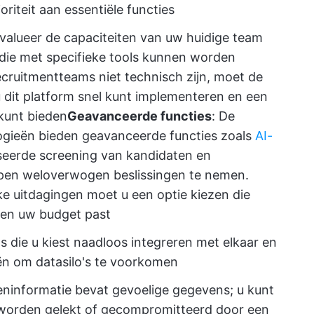
riteit aan essentiële functies
valueer de capaciteiten van uw huidige team
die met specifieke tools kunnen worden
cruitmentteams niet technisch zijn, moet de
 u dit platform snel kunt implementeren en een
kunt bieden
Geavanceerde functies
: De
gieën bieden geavanceerde functies zoals
AI-
seerde screening van kandidaten en
pen weloverwogen beslissingen te nemen.
ke uitdagingen moet u een optie kiezen die
nen uw budget past
ls die u kiest naadloos integreren met elkaar en
n om datasilo's te voorkomen
eninformatie bevat gevoelige gegevens; u kunt
e worden gelekt of gecompromitteerd door een