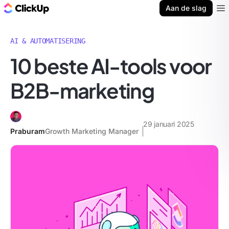
ClickUp Blog
Aan de slag
Ope
AI & AUTOMATISERING
10 beste AI-tools voor
B2B-marketing
29 januari 2025
Praburam
Growth Marketing Manager