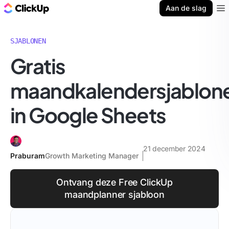
ClickUp Blog
Aan de slag
Ope
SJABLONEN
Gratis
maandkalendersjablon
in Google Sheets
21 december 2024
Praburam
Growth Marketing Manager
Ontvang deze Free ClickUp
maandplanner sjabloon