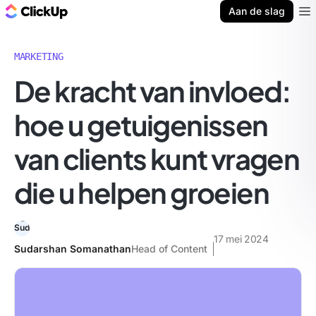
ClickUp Blog
Aan de slag
Ope
MARKETING
De kracht van invloed:
hoe u getuigenissen
van clients kunt vragen
die u helpen groeien
17 mei 2024
Sudarshan Somanathan
Head of Content