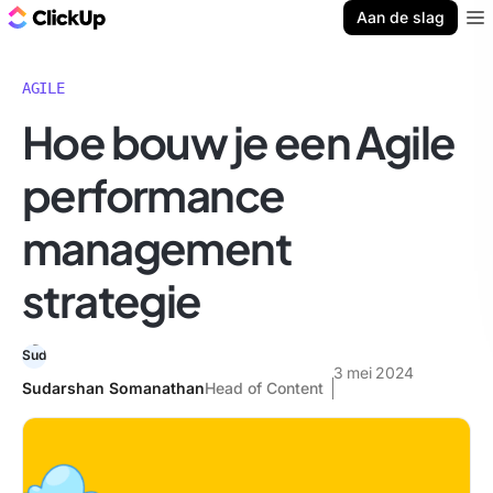
ClickUp Blog
Aan de slag
Ope
AGILE
Hoe bouw je een Agile
performance
management
strategie
3 mei 2024
Sudarshan Somanathan
Head of Content