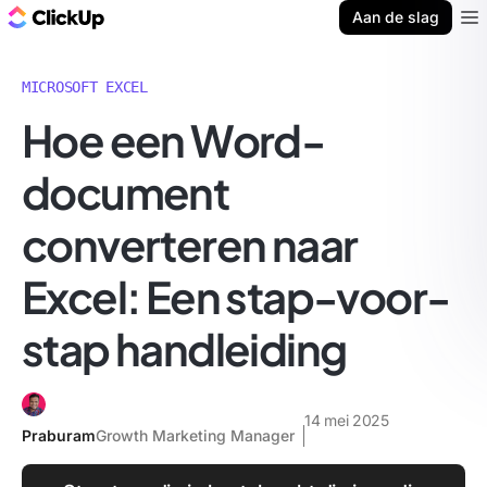
ClickUp Blog
Aan de slag
Ope
MICROSOFT EXCEL
Hoe een Word-
document
converteren naar
Excel: Een stap-voor-
stap handleiding
14 mei 2025
Praburam
Growth Marketing Manager