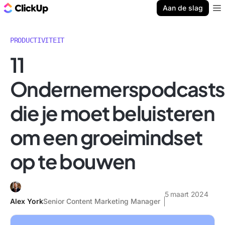
ClickUp Blog
Aan de slag
Ope
PRODUCTIVITEIT
11
Ondernemerspodcasts
die je moet beluisteren
om een groeimindset
op te bouwen
5 maart 2024
Alex York
Senior Content Marketing Manager