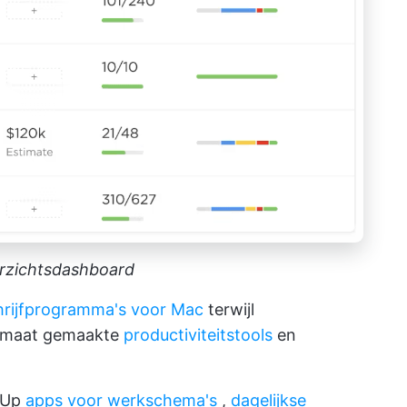
erzichtsdashboard
hrijfprogramma's voor Mac
terwijl
p maat gemaakte
productiviteitstools
en
ckUp
apps voor werkschema's
,
dagelijkse