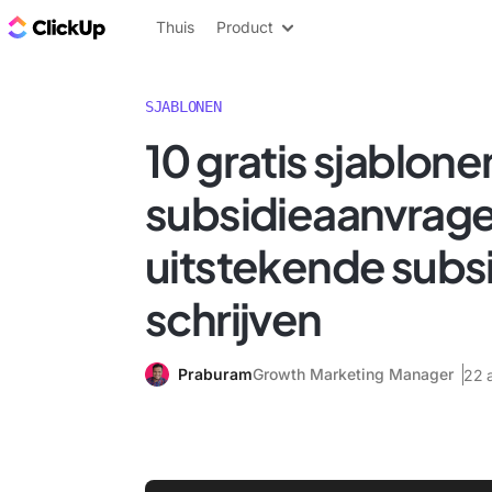
ClickUp Blog
Thuis
Product
SJABLONEN
10 gratis sjablone
subsidieaanvrag
uitstekende subsi
schrijven
Praburam
Growth Marketing Manager
22 