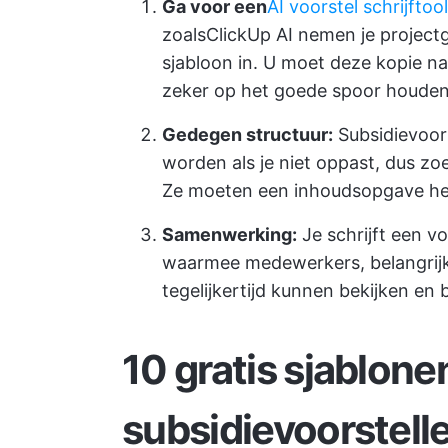
Ga voor een
AI voorstel schrijftool
zoals
ClickUp AI
nemen je projectg
sjabloon in. U moet deze kopie nat
zeker op het goede spoor houde
Gedegen structuur:
Subsidievoors
worden als je niet oppast, dus z
Ze moeten een inhoudsopgave heb
Samenwerking:
Je schrijft een vo
waarmee medewerkers, belangrijk
tegelijkertijd kunnen bekijken en
10 gratis sjablone
subsidievoorstelle