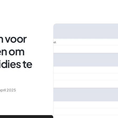
n voor
en om
dies te
april 2025