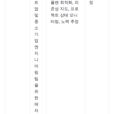
트
플랜 최적화, 의
정
업
존성 지도, 프로
및
젝트 상태 모니
중
터링, 노력 추정
소
기
업
엔
지
니
어
링
팀
을
위
한
애
자