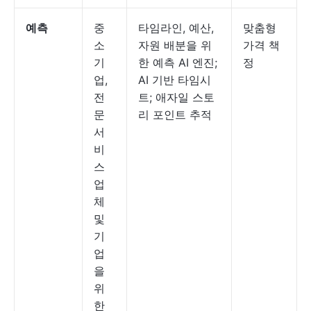
예측
중
타임라인, 예산,
맞춤형
소
자원 배분을 위
가격 책
기
한 예측 AI 엔진;
정
업,
AI 기반 타임시
전
트; 애자일 스토
문
리 포인트 추적
서
비
스
업
체
및
기
업
을
위
한