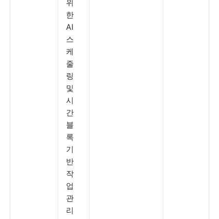
위
한
AI
스
케
줄
링
및
시
간
블
록
기
반
작
업
관
리