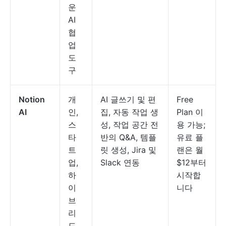
운
AI
협
업
도
구
Notion
개
AI 글쓰기 및 편
Free
AI
인,
집, 자동 작업 생
Plan 이
스
성, 작업 공간 전
용 가능;
타
반의 Q&A, 템플
유료 플
트
릿 생성, Jira 및
랜은 월
업,
Slack 연동
$12부터
하
시작합
이
니다
브
리
드