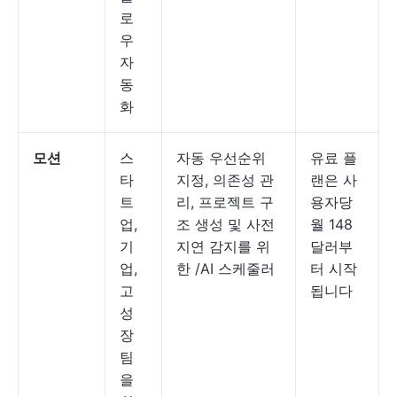
로
우
자
동
화
모션
스
자동 우선순위
유료 플
타
지정, 의존성 관
랜은 사
트
리, 프로젝트 구
용자당
업,
조 생성 및 사전
월 148
기
지연 감지를 위
달러부
업,
한 /AI 스케줄러
터 시작
고
됩니다
성
장
팀
을