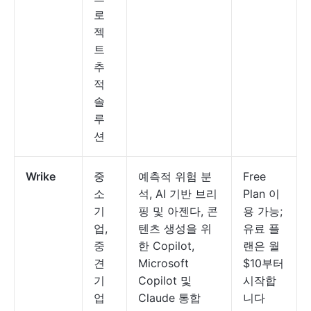
로
젝
트
추
적
솔
루
션
Wrike
중
예측적 위험 분
Free
소
석, AI 기반 브리
Plan 이
기
핑 및 아젠다, 콘
용 가능;
업,
텐츠 생성을 위
유료 플
중
한 Copilot,
랜은 월
견
Microsoft
$10부터
기
Copilot 및
시작합
업
Claude 통합
니다