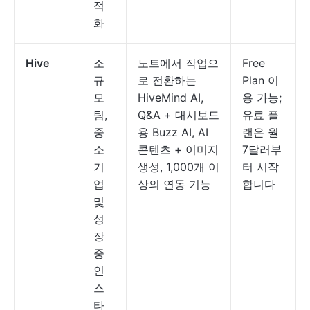
적
화
Hive
소
노트에서 작업으
Free
규
로 전환하는
Plan 이
모
HiveMind AI,
용 가능;
팀,
Q&A + 대시보드
유료 플
중
용 Buzz AI, AI
랜은 월
소
콘텐츠 + 이미지
7달러부
기
생성, 1,000개 이
터 시작
업
상의 연동 기능
합니다
및
성
장
중
인
스
타