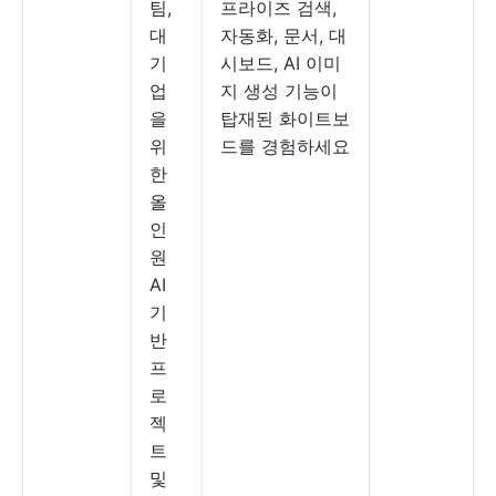
팀,
프라이즈 검색,
대
자동화, 문서, 대
기
시보드, AI 이미
업
지 생성 기능이
을
탑재된 화이트보
위
드를 경험하세요
한
올
인
원
AI
기
반
프
로
젝
트
및