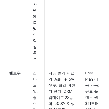
자
원
예
측
및
수
익
성
추
적
펠로우
스
자동 필기 + 요
Free
타
약, Ask Fellow
Plan 이
트
챗봇, 협업 아젠
용 가능;
업,
다 관리, CRM
유료 플
중
업데이트 자동
랜은 월
소
화, 500개 이상
$11부터