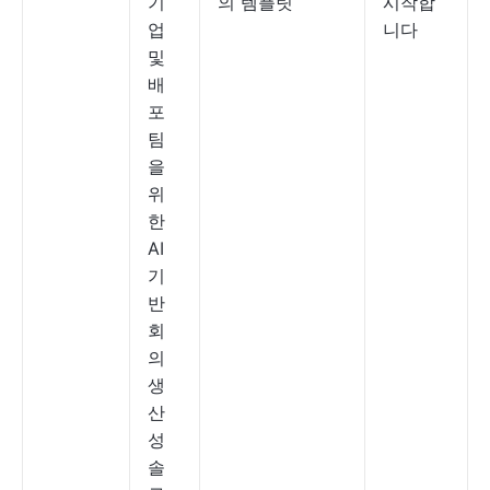
기
의 템플릿
시작합
업
니다
및
배
포
팀
을
위
한
AI
기
반
회
의
생
산
성
솔