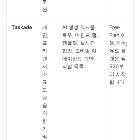
루
션
Taskade
개
AI 생성 워크플
Free
인,
로우, 마인드 맵,
Plan 이
프
템플릿, 실시간
용 가능;
리
협업, 모바일 AI
유료 플
랜
에이전트 기반
랜은 월
서,
작업 목록
$20부
소
터 시작
규
합니다
모
팀
을
위
한
가
벼