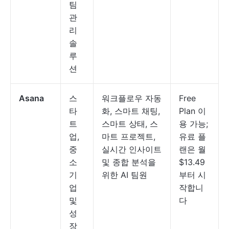
팀
관
리
솔
루
션
Asana
스
워크플로우 자동
Free
타
화, 스마트 채팅,
Plan 이
트
스마트 상태, 스
용 가능;
업,
마트 프로젝트,
유료 플
중
실시간 인사이트
랜은 월
소
및 종합 분석을
$13.49
기
위한 AI 팀원
부터 시
업
작합니
및
다
성
장