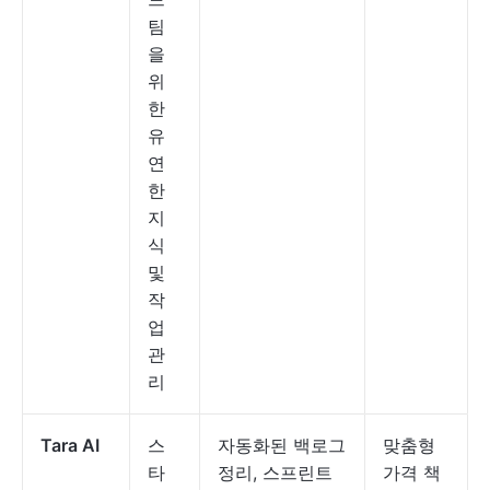
팀
을
위
한
유
연
한
지
식
및
작
업
관
리
Tara AI
스
자동화된 백로그
맞춤형
타
정리, 스프린트
가격 책