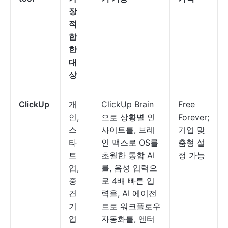
장
적
합
한
대
상
ClickUp
개
ClickUp Brain
Free
인,
으로 상황별 인
Forever;
스
사이트를, 브레
기업 맞
타
인 맥스로 OS를
춤형 설
트
초월한 통합 AI
정 가능
업,
를, 음성 입력으
중
로 4배 빠른 입
견
력을, AI 에이전
기
트로 워크플로우
업
자동화를, 엔터