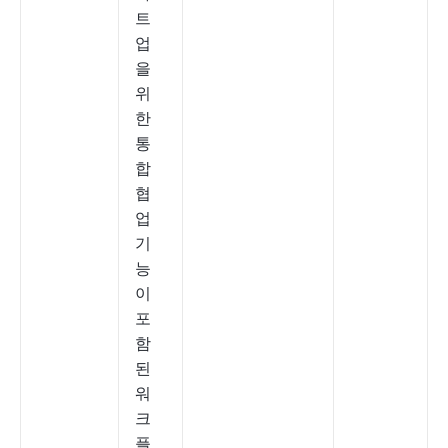
트
업
을
위
한
통
합
협
업
기
능
이
포
함
된
워
크
플