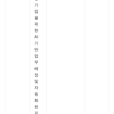
기
업
을
위
한
AI
기
반
업
무
배
정
및
자
동
화
된
프