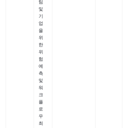
팀
및
기
업
을
위
한
위
험
예
측
및
워
크
플
로
우
최