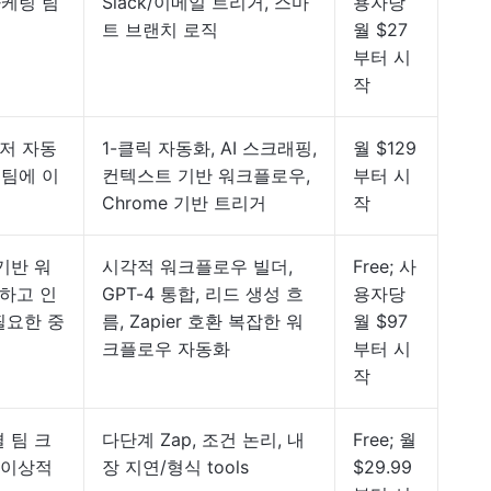
마케팅 팀
Slack/이메일 트리거, 스마
용자당
트 브랜치 로직
월 $27
부터 시
작
우저 자동
1-클릭 자동화, AI 스크래핑,
월 $129
 팀에 이
컨텍스트 기반 워크플로우,
부터 시
Chrome 기반 트리거
작
기반 워
시각적 워크플로우 빌더,
Free; 사
하고 인
GPT-4 통합, 리드 생성 흐
용자당
필요한 중
름, Zapier 호환 복잡한 워
월 $97
크플로우 자동화
부터 시
작
 팀 크
다단계 Zap, 조건 논리, 내
Free; 월
 이상적
장 지연/형식 tools
$29.99