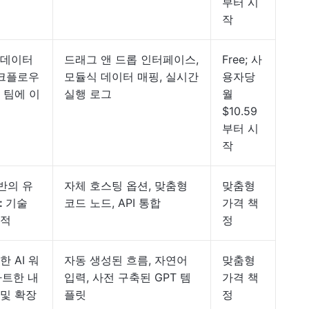
부터 시
작
 데이터
드래그 앤 드롭 인터페이스,
Free; 사
워크플로우
모듈식 데이터 매핑, 실시간
용자당
 팀에 이
실행 로그
월
$10.59
부터 시
작
반의 유
자체 호스팅 옵션, 맞춤형
맞춤형
:
기술
코드 노드, API 통합
가격 책
상적
정
 AI 워
자동 생성된 흐름, 자연어
맞춤형
트한 내
입력, 사전 구축된 GPT 템
가격 책
 및 확장
플릿
정