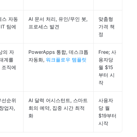
세스 자동
AI 문서 처리, 유인/무인 봇,
맞춤형
IT 팀에
프로세스 발견
가격 책
정
이상의 자
PowerApps 통합, 데스크톱
Free; 사
 생태계를
자동화,
워크플로우 템플릿
용자당
및 조직에
월 $15
부터 시
작
 우선순위
AI 달력 어시스턴트, 스마트
사용자
창업자,
회의 예약, 집중 시간 최적
당 월
화
$19부터
시작