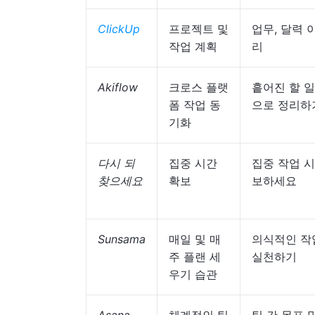
ClickUp
프로젝트 및
업무, 달력 이
작업 계획
리
Akiflow
크로스 플랫
흩어진 할 
폼 작업 동
으로 정리하
기화
다시 되
집중 시간
집중 작업 
찾으세요
확보
보하세요
Sunsama
매일 및 매
의식적인 작
주 플랜 세
실천하기
우기 습관