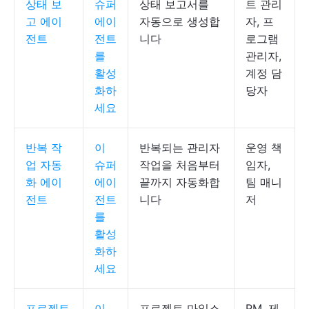
상태 보
슈퍼
상태 보고서를
트 관리
고 에이
에이
자동으로 생성합
자, 프
전트
전트
니다
로그램
를
관리자,
활성
계정 담
화하
당자
세요
반복 작
이
반복되는 관리자
운영 책
업 자동
슈퍼
작업을 처음부터
임자,
화 에이
에이
끝까지 자동화합
팀 매니
전트
전트
니다
저
를
활성
화하
세요
프로젝트
이
프로젝트 마일스
PM, 제