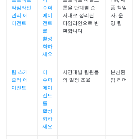
타임라인
슈퍼
톤을 단계별 순
품 책임
관리 에
에이
서대로 정리된
자, 운
이전트
전트
타임라인으로 변
영 팀
를
환합니다
활성
화하
세요
팀 스케
이
시간대별 팀원들
분산된
줄러 에
슈퍼
의 일정 조율
팀 리더
이전트
에이
전트
를
활성
화하
세요