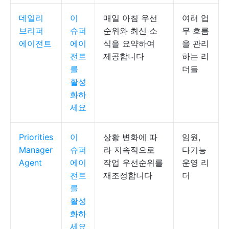
데일리
이
매일 아침 우선
여러 업
브리퍼
슈퍼
순위와 최신 소
무 흐름
에이전트
에이
식을 요약하여
을 관리
전트
제공합니다
하는 리
를
더들
활성
화하
세요
Priorities
이
상황 변화에 따
임원,
Manager
슈퍼
라 지속적으로
다기능
Agent
에이
작업 우선순위를
운영 리
전트
재조정합니다
더
를
활성
화하
세요