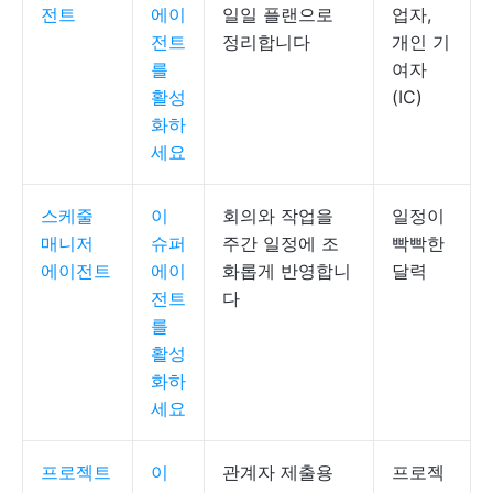
전트
에이
일일 플랜으로
업자,
전트
정리합니다
개인 기
를
여자
활성
(IC)
화하
세요
스케줄
이
회의와 작업을
일정이
매니저
슈퍼
주간 일정에 조
빡빡한
에이전트
에이
화롭게 반영합니
달력
전트
다
를
활성
화하
세요
프로젝트
이
관계자 제출용
프로젝