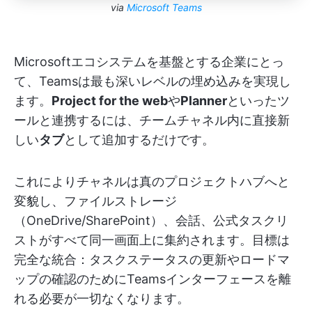
via
Microsoft Teams
Microsoftエコシステムを基盤とする企業にとっ
て、Teamsは最も深いレベルの埋め込みを実現し
ます。
Project for the web
や
Planner
といったツ
ールと連携するには、チームチャネル内に直接新
しい
タブ
として追加するだけです。
これによりチャネルは真のプロジェクトハブへと
変貌し、ファイルストレージ
（OneDrive/SharePoint）、会話、公式タスクリ
ストがすべて同一画面上に集約されます。目標は
完全な統合：タスクステータスの更新やロードマ
ップの確認のためにTeamsインターフェースを離
れる必要が一切なくなります。