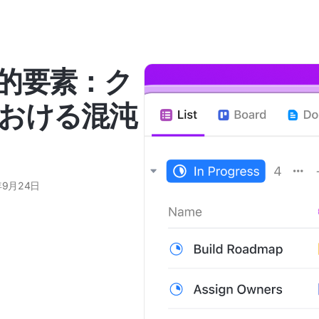
的要素：ク
おける混沌
年9月24日