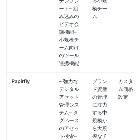
テンプレ
る小規
ート– 組
模チー
み込みの
ム
ビデオ会
議機能–
小規模チ
ーム向け
のツール
連携機能
Papirfly
– 強力な
ブラン
カスタ
デジタル
ド資産
ム価格
アセット
の管理
設定
管理シス
に注力
テム– タ
する中
グベース
規模か
のアセッ
ら大規
ト検索–
模なチ