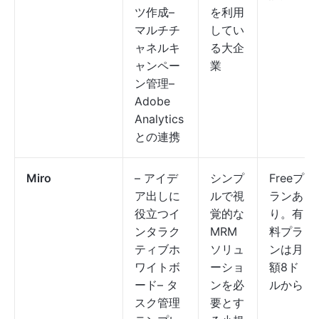
ツ作成–
を利用
マルチチ
してい
ャネルキ
る大企
ャンペー
業
ン管理–
Adobe
Analytics
との連携
Miro
– アイデ
シンプ
Freeプ
ア出しに
ルで視
ランあ
役立つイ
覚的な
り。有
ンタラク
MRM
料プラ
ティブホ
ソリュ
ンは月
ワイトボ
ーショ
額8ド
ード– タ
ンを必
ルから
スク管理
要とす