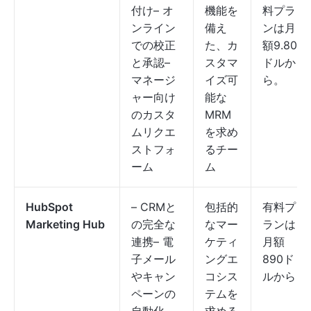
付け– オ
機能を
料プラ
ンライン
備え
ンは月
での校正
た、カ
額9.80
と承認–
スタマ
ドルか
マネージ
イズ可
ら。
ャー向け
能な
のカスタ
MRM
ムリクエ
を求め
ストフォ
るチー
ーム
ム
HubSpot
– CRMと
包括的
有料プ
Marketing Hub
の完全な
なマー
ランは
連携– 電
ケティ
月額
子メール
ングエ
890ド
やキャン
コシス
ルから
ペーンの
テムを