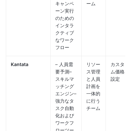
キャンペ
ーム
ーン実行
のための
インタラ
クティブ
なワーク
フロー
Kantata
– 人員需
リソー
カスタ
要予測–
ス管理
ム価格
スキルマ
と人員
設定
ッチング
計画を
エンジン–
一体的
強力なタ
に行う
スク自動
チーム
化および
ワークフ
ローツー