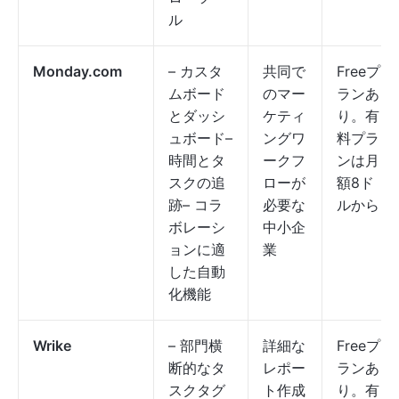
ル
Monday.com
– カスタ
共同で
Freeプ
ムボード
のマー
ランあ
とダッシ
ケティ
り。有
ュボード–
ングワ
料プラ
時間とタ
ークフ
ンは月
スクの追
ローが
額8ド
跡– コラ
必要な
ルから
ボレーシ
中小企
ョンに適
業
した自動
化機能
Wrike
– 部門横
詳細な
Freeプ
断的なタ
レポー
ランあ
スクタグ
ト作成
り。有