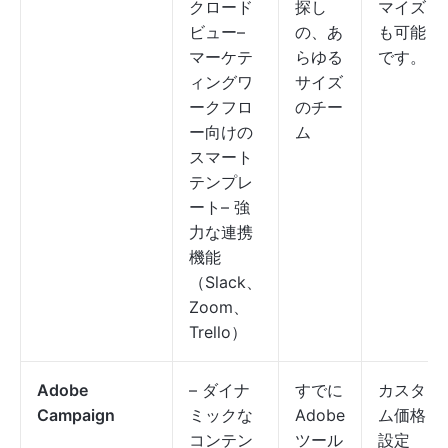
クロード
探し
マイズ
ビュー–
の、あ
も可能
マーケテ
らゆる
です。
ィングワ
サイズ
ークフロ
のチー
ー向けの
ム
スマート
テンプレ
ート– 強
力な連携
機能
（Slack、
Zoom、
Trello）
Adobe
– ダイナ
すでに
カスタ
Campaign
ミックな
Adobe
ム価格
コンテン
ツール
設定