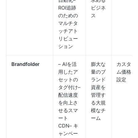
自動化–
求める
ROI追跡
ビジネ
のための
ス
マルチタ
ッチアト
リビュー
ション
Brandfolder
– AIを活
膨大な
カスタ
用したア
量のブ
ム価格
セットの
ランド
設定
タグ付け–
資産を
配信速度
管理す
を向上さ
る大規
せるスマ
模なチ
ート
ーム
CDN– キ
ャンペー