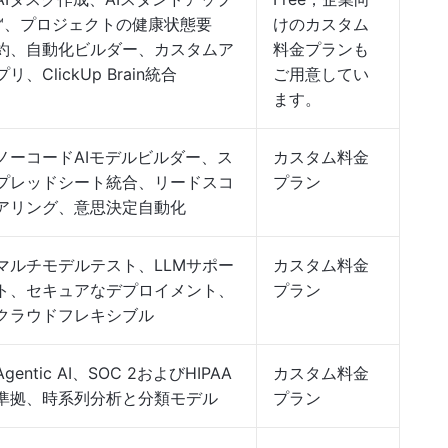
™、プロジェクトの健康状態要
けのカスタム
約、自動化ビルダー、カスタムア
料金プランも
プリ、ClickUp Brain統合
ご用意してい
ます。
ノーコードAIモデルビルダー、ス
カスタム料金
プレッドシート統合、リードスコ
プラン
アリング、意思決定自動化
マルチモデルテスト、LLMサポー
カスタム料金
ト、セキュアなデプロイメント、
プラン
クラウドフレキシブル
Agentic AI、SOC 2およびHIPAA
カスタム料金
準拠、時系列分析と分類モデル
プラン