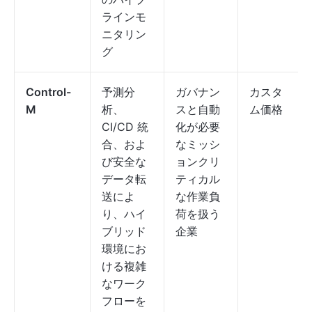
ラインモ
ニタリン
グ
Control-
予測分
ガバナン
カスタ
M
析、
スと自動
ム価格
CI/CD 統
化が必要
合、およ
なミッシ
び安全な
ョンクリ
データ転
ティカル
送によ
な作業負
り、ハイ
荷を扱う
ブリッド
企業
環境にお
ける複雑
なワーク
フローを