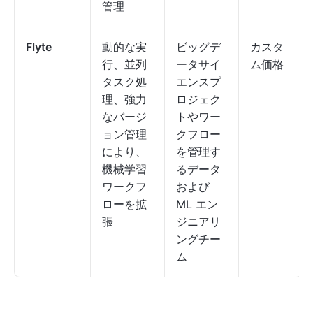
管理
Flyte
動的な実
ビッグデ
カスタ
行、並列
ータサイ
ム価格
タスク処
エンスプ
理、強力
ロジェク
なバージ
トやワー
ョン管理
クフロー
により、
を管理す
機械学習
るデータ
ワークフ
および
ローを拡
ML エン
張
ジニアリ
ングチー
ム