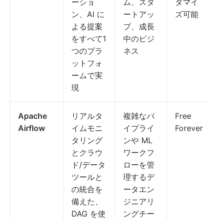
ーショ
ム、スタ
タマイ
ン、AI に
ートアッ
ズ可能
よる提案
プ、成長
をすべて1
中のビジ
つのプラ
ネス
ットフォ
ームで実
現
Apache
リアルタ
複雑なパ
Free
Airflow
イムモニ
イプライ
Forever
タリング
ンや ML
とクラウ
ワークフ
ド/データ
ローを管
ツールと
理するデ
の統合を
ータエン
備えた、
ジニアリ
DAG を使
ングチー