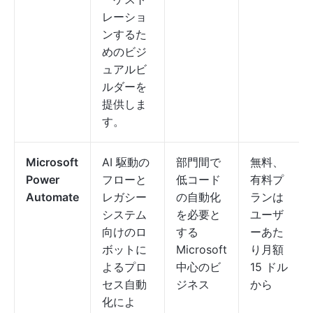
レーショ
ンするた
めのビジ
ュアルビ
ルダーを
提供しま
す。
Microsoft
AI 駆動の
部門間で
無料、
Power
フローと
低コード
有料プ
Automate
レガシー
の自動化
ランは
システム
を必要と
ユーザ
向けのロ
する
ーあた
ボットに
Microsoft
り月額
よるプロ
中心のビ
15 ドル
セス自動
ジネス
から
化によ