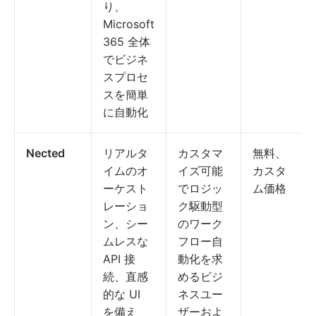
り、
Microsoft
365 全体
でビジネ
スプロセ
スを簡単
に自動化
Nected
リアルタ
カスタマ
無料、
イムのオ
イズ可能
カスタ
ーケスト
でロジッ
ム価格
レーショ
ク駆動型
ン、シー
のワーク
ムレスな
フロー自
API 接
動化を求
続、直感
めるビジ
的な UI
ネスユー
を備え
ザーおよ