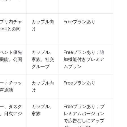
プリ内チャ
カップル向
Freeプランあり
tlookとの同
け
ベント優先
カップル、
Freeプランあり；追
機能、公開
家族、社交
加機能付きプレミア
グループ
ムプラン
ートチャッ
カップル向
Freeプランあり
声通話
け
ー、タスク
カップル、
Freeプランあり；プ
、日次アジ
家族
レミアムバージョン
で広告なしにアップ