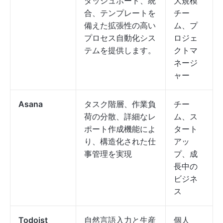
ダッシュボード、統
大規模
合、テンプレートを
チー
備えた拡張性の高い
ム、プ
プロセス自動化シス
ロジェ
テムを提供します。
クトマ
ネージ
ャー
Asana
タスク階層、作業負
チー
荷の分散、詳細なレ
ム、ス
ポート作成機能によ
タート
り、構造化された仕
アッ
事管理を実現
プ、成
長中の
ビジネ
ス
Todoist
自然言語入力と生産
個人