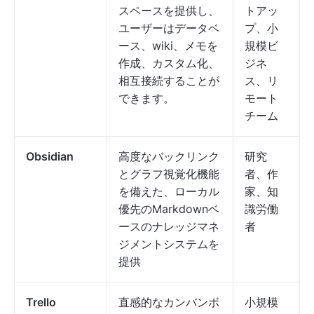
スペースを提供し、
トアッ
ユーザーはデータベ
プ、小
ース、wiki、メモを
規模ビ
作成、カスタム化、
ジネ
相互接続することが
ス、リ
できます。
モート
チーム
Obsidian
高度なバックリンク
研究
とグラフ視覚化機能
者、作
を備えた、ローカル
家、知
優先のMarkdownベ
識労働
ースのナレッジマネ
者
ジメントシステムを
提供
Trello
直感的なカンバンボ
小規模