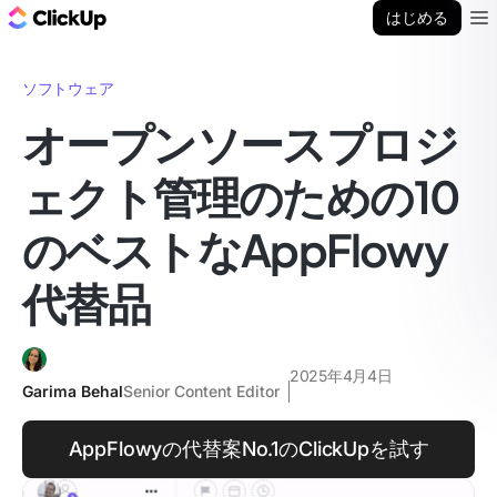
ClickUp ブログ
はじめる
Ope
ソフトウェア
オープンソースプロジ
ェクト管理のための10
のベストなAppFlowy
代替品
2025年4月4日
Garima Behal
Senior Content Editor
AppFlowyの代替案No.1のClickUpを試す