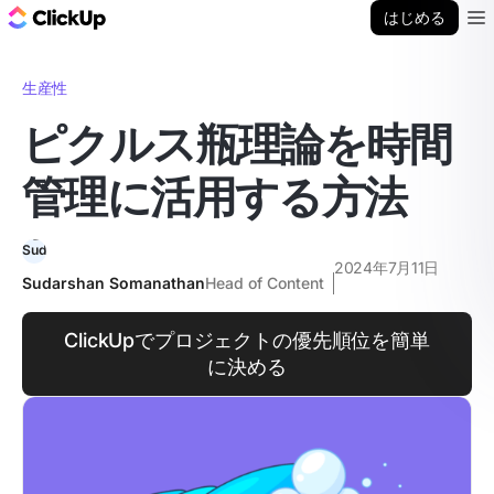
ClickUp ブログ
はじめる
Ope
生産性
ピクルス瓶理論を時間
管理に活用する方法
2024年7月11日
Sudarshan Somanathan
Head of Content
ClickUpでプロジェクトの優先順位を簡単
に決める