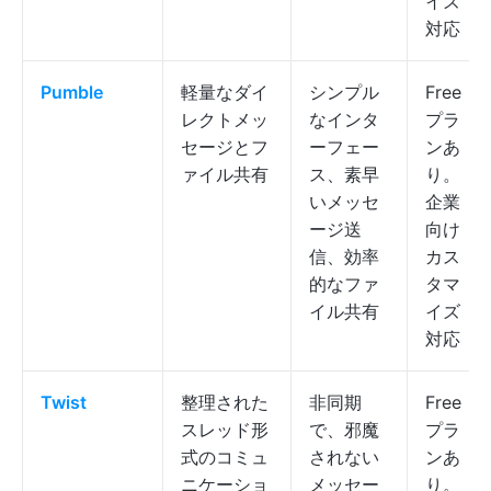
イズ
対応
Pumble
軽量なダイ
シンプル
Free
レクトメッ
なインタ
プラ
セージとフ
ーフェー
ンあ
ァイル共有
ス、素早
り。
いメッセ
企業
ージ送
向け
信、効率
カス
的なファ
タマ
イル共有
イズ
対応
Twist
整理された
非同期
Free
スレッド形
で、邪魔
プラ
式のコミュ
されない
ンあ
ニケーショ
メッセー
り。