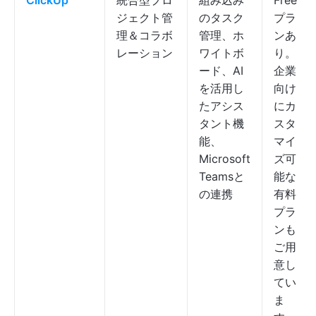
ClickUp
統合型プロ
組み込み
Free
ジェクト管
のタスク
プラ
理＆コラボ
管理、ホ
ンあ
レーション
ワイトボ
り。
ード、AI
企業
を活用し
向け
たアシス
にカ
タント機
スタ
能、
マイ
Microsoft
ズ可
Teamsと
能な
の連携
有料
プラ
ンも
ご用
意し
てい
ま