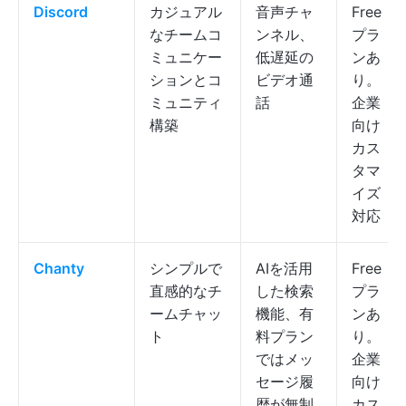
Discord
カジュアル
音声チャ
Free
なチームコ
ンネル、
プラ
ミュニケー
低遅延の
ンあ
ションとコ
ビデオ通
り。
ミュニティ
話
企業
構築
向け
カス
タマ
イズ
対応
Chanty
シンプルで
AIを活用
Free
直感的なチ
した検索
プラ
ームチャッ
機能、有
ンあ
ト
料プラン
り。
ではメッ
企業
セージ履
向け
歴が無制
カス