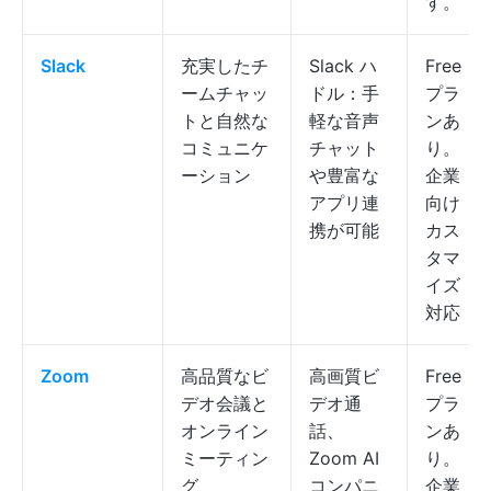
す。
Slack
充実したチ
Slack ハ
Free
ームチャッ
ドル：手
プラ
トと自然な
軽な音声
ンあ
コミュニケ
チャット
り。
ーション
や豊富な
企業
アプリ連
向け
携が可能
カス
タマ
イズ
対応
Zoom
高品質なビ
高画質ビ
Free
デオ会議と
デオ通
プラ
オンライン
話、
ンあ
ミーティン
Zoom AI
り。
グ
コンパニ
企業