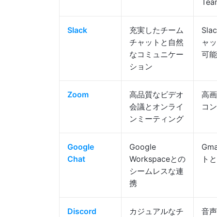
Te
Slack
充実したチーム
Sl
チャットと自然
ャッ
なコミュニケー
可能
ション
Zoom
高品質なビデオ
高画
会議とオンライ
コン
ンミーティング
Google
Google
Gm
Chat
Workspaceとの
トと
シームレスな連
携
Discord
カジュアルなチ
音声