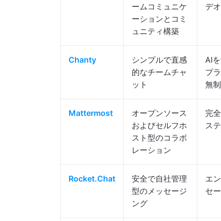
ームコミュニケ
デオ
ーションとコミ
ュニティ構築
Chanty
シンプルで直感
AI
的なチームチャ
プラ
ット
無制
Mattermost
オープンソース
完全
およびセルフホ
ステ
スト型のコラボ
レーション
Rocket.Chat
安全で自社管理
エン
型のメッセージ
セー
ング