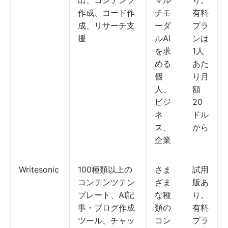
出、コンテンツ
マル
り。
作成、コード作
チモ
有料
成、リサーチ支
ーダ
プラ
援
ルAI
ンは
を求
1人
める
あた
個
り月
人、
額
ビジ
20
ネ
ドル
ス、
から
企業
Writesonic
100種類以上の
さま
試用
コンテンツテン
ざま
版あ
プレート、AI記
な種
り。
事・ブログ作成
類の
有料
ツール、チャッ
コン
プラ