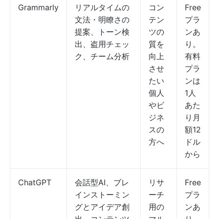
Grammarly
リアルタイムの
コン
Free
文法・明瞭さの
テン
プラ
提案、トーン検
ツの
ンあ
出、盗用チェッ
質を
り。
ク、チーム分析
向上
有料
させ
プラ
たい
ンは
個人
1人
やビ
あた
ジネ
り月
スの
額12
方へ
ドル
から
ChatGPT
会話型AI、ブレ
リサ
Free
インストーミン
ーチ
プラ
グとアイデア創
用の
ンあ