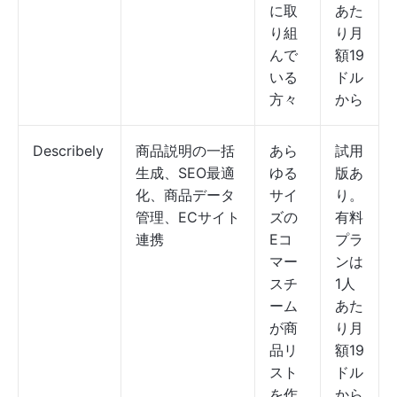
に取
あた
り組
り月
んで
額19
いる
ドル
方々
から
Describely
商品説明の一括
あら
試用
生成、SEO最適
ゆる
版あ
化、商品データ
サイ
り。
管理、ECサイト
ズの
有料
連携
Eコ
プラ
マー
ンは
スチ
1人
ーム
あた
が商
り月
品リ
額19
スト
ドル
を作
から