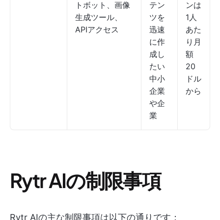
トボット、画像
テン
ンは
生成ツール、
ツを
1人
APIアクセス
迅速
あた
に作
り月
成し
額
たい
20
中小
ドル
企業
から
や企
業
Rytr AIの制限事項
Rytr AIの主な制限事項は以下の通りです：