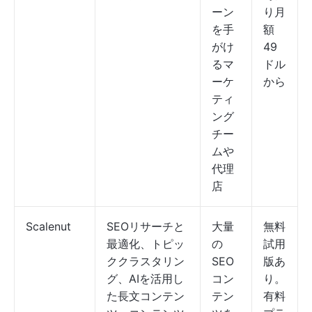
ーン
り月
を手
額
がけ
49
るマ
ドル
ーケ
から
ティ
ング
チー
ムや
代理
店
Scalenut
SEOリサーチと
大量
無料
最適化、トピッ
の
試用
ククラスタリン
SEO
版あ
グ、AIを活用し
コン
り。
た長文コンテン
テン
有料