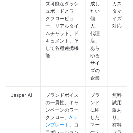
ズ可能なダッシ
成し
カス
ュボードとワー
たい
タマ
クフロービュ
個
イズ
ー、リアルタイ
人、
対応
ムチャット、ド
代理
キュメント、そ
店、
して各種連携機
あら
能
ゆる
サイ
ズの
企業
Jasper AI
ブランドボイス
ブラ
無料
の一貫性、キャ
ンド
試用
ンペーンのワー
に即
版あ
クフロー、
AIテ
した
り。
ンプレート
、コ
マー
有料
ラボレーション
ケテ
プラ