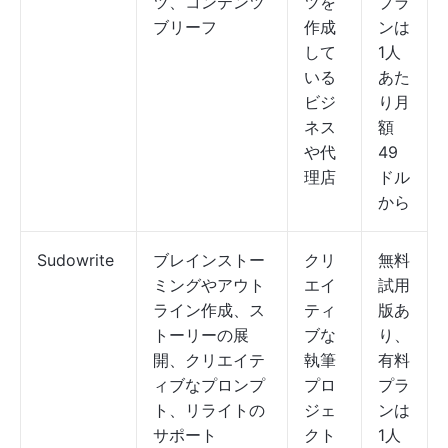
ツ、コンテンツ
ツを
プラ
ブリーフ
作成
ンは
して
1人
いる
あた
ビジ
り月
ネス
額
や代
49
理店
ドル
から
Sudowrite
ブレインストー
クリ
無料
ミングやアウト
エイ
試用
ライン作成、ス
ティ
版あ
トーリーの展
ブな
り、
開、クリエイテ
執筆
有料
ィブなプロンプ
プロ
プラ
ト、リライトの
ジェ
ンは
サポート
クト
1人