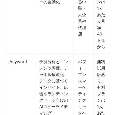
ーの自動化
る中
ンは
堅・
1人
大企
あた
業や
り月
代理
額
店
49
ドル
から
Anyword
予測分析とコン
パフ
無料
テンツ評価、チ
ォー
試用
ャネル最適化、
マン
版あ
データに基づく
スマ
り。
インサイト、広
ーケ
有料
告やランディン
ティ
プラ
グページ向けの
ング
ンは
AIコピーライテ
キャ
1人
ィング
ンペ
あた