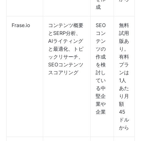
成
Frase.io
コンテンツ概要
SEO
無料
とSERP分析、
コン
試用
AIライティング
テン
版あ
と最適化、トピ
ツの
り。
ックリサーチ、
作成
有料
SEOコンテンツ
を検
プラ
スコアリング
討し
ンは
てい
1人
る中
あた
堅企
り月
業や
額
企業
45
ドル
から