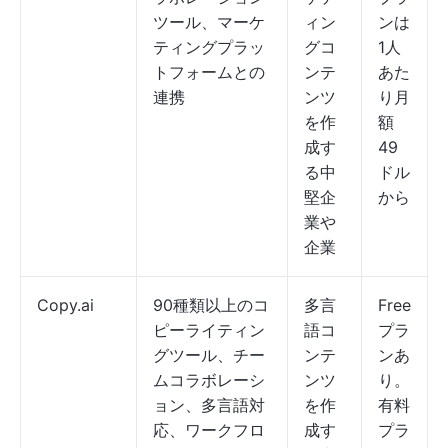
ツール、マーケ
ィン
ンは
ティングプラッ
グコ
1人
トフォームとの
ンテ
あた
連携
ンツ
り月
を作
額
成す
49
る中
ドル
堅企
から
業や
企業
Copy.ai
90種類以上のコ
多言
Free
ピーライティン
語コ
プラ
グツール、チー
ンテ
ンあ
ムコラボレーシ
ンツ
り。
ョン、多言語対
を作
有料
応、ワークフロ
成す
プラ