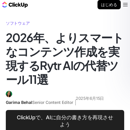
ClickUp ブログ
はじめる
Ope
ソフトウェア
2026年、よりスマート
なコンテンツ作成を実
現するRytr AIの代替ツ
ール11選
2025年6月15日
Garima Behal
Senior Content Editor
ClickUpで、AIに自分の書き方を再現させ
よう