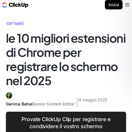
Blog di ClickUp
Inizia
Ope
SOFTWARE
le 10 migliori estensioni
di Chrome per
registrare lo schermo
nel 2025
14 maggio 2025
Garima Behal
Senior Content Editor
Provate ClickUp Clip per registrare e
condividere il vostro schermo