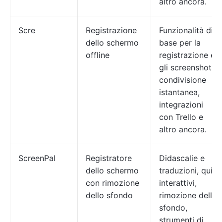
altro ancora.
Scre
Registrazione
Funzionalità di
dello schermo
base per la
offline
registrazione e
gli screenshot,
condivisione
istantanea,
integrazioni
con Trello e
altro ancora.
ScreenPal
Registratore
Didascalie e
dello schermo
traduzioni, quiz
con rimozione
interattivi,
dello sfondo
rimozione dello
sfondo,
strumenti di