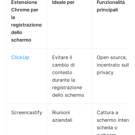
Estensione
Ideale per
Funzionalità
Chrome per
principali
la
registrazione
dello
schermo
ClickUp
Evitare il
Open source,
cambio di
incentrato sulla
contesto
privacy
durante la
registrazione
dello schermo
Screencastify
Riunioni
Cattura a
aziendali
schermo intero,
scheda o