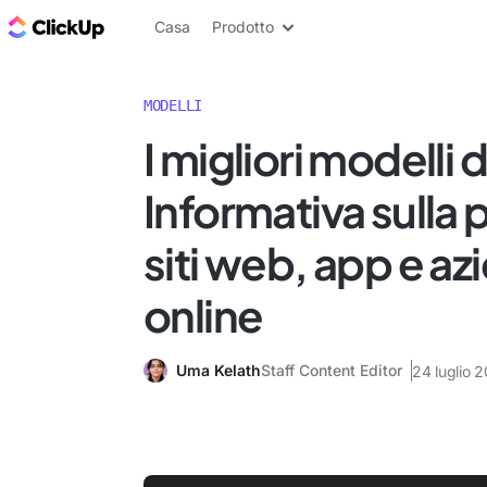
Blog di ClickUp
Casa
Prodotto
MODELLI
I migliori modelli d
Informativa sulla 
siti web, app e a
online
Uma Kelath
Staff Content Editor
24 luglio 