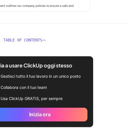
TABLE OF CONTENTS
zia a usare ClickUp oggi stesso
Gestisci tutto il tuo lavoro in un unico posto
Collabora con il tuo team
Usa ClickUp GRATIS, per sempre
Inizia ora