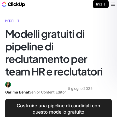
Blog di ClickUp
Inizia
Ope
MODELLI
Modelli gratuiti di
pipeline di
reclutamento per
team HR e reclutatori
5 giugno 2025
Garima Behal
Senior Content Editor
Costruire una pipeline di candidati con
questo modello gratuito