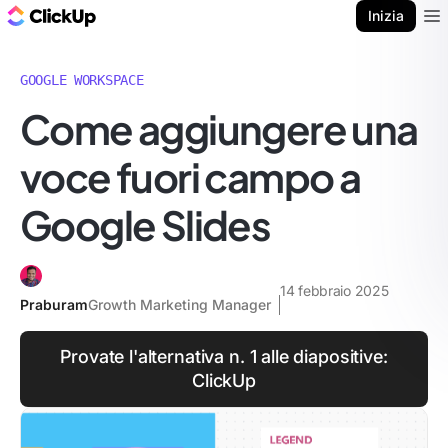
Blog di ClickUp
Inizia
Ope
GOOGLE WORKSPACE
Come aggiungere una
voce fuori campo a
Google Slides
14 febbraio 2025
Praburam
Growth Marketing Manager
Provate l'alternativa n. 1 alle diapositive:
ClickUp