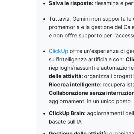
Salva le risposte:
riesamina e per
Tuttavia, Gemini non supporta le c
promemoria e la gestione del Calen
e non offre supporto per l'accesso
ClickUp
offre un'esperienza di ges
sull'intelligenza artificiale con:
Cli
riepiloghi/riassunti e automazione b
delle attività:
organizza i progetti
Ricerca intelligente:
recupera is
Collaborazione senza interruzion
aggiornamenti in un unico posto
ClickUp Brain:
aggiornamenti delle
basate sull'IA
Gestione delle attività:
organizza