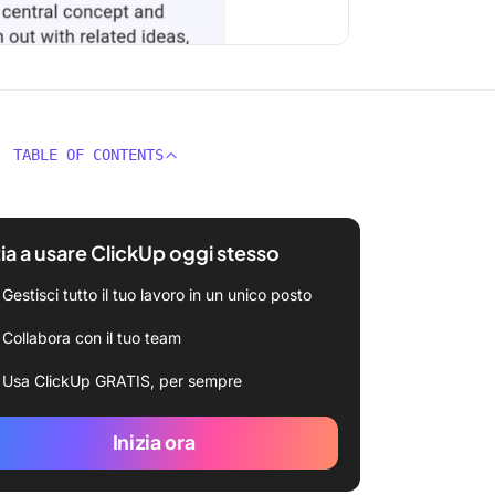
TABLE OF CONTENTS
zia a usare ClickUp oggi stesso
Gestisci tutto il tuo lavoro in un unico posto
Collabora con il tuo team
Usa ClickUp GRATIS, per sempre
Inizia ora