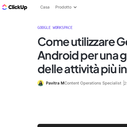
Blog di ClickUp
Casa
Prodotto
GOOGLE WORKSPACE
Come utilizzare G
Android per una 
delle attività più i
Pavitra M
Content Operations Specialist
2